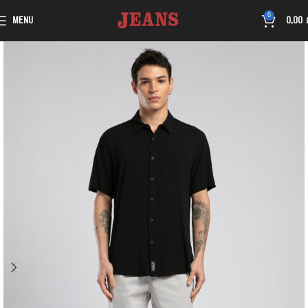
0
MENU
0,00