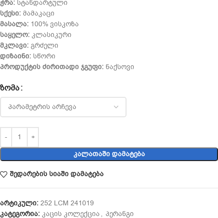
ჭრა:
სტანდარტული
სქესი:
მამაკაცი
მასალა:
100% ვისკოზა
საყელო:
კლასიკური
მკლავი:
გრძელი
დიზაინი:
სწორი
პროდუქტის ძირითადი ჯგუფი:
ნაქსოვი
ᲖᲝᲛᲐ
ᲙᲐᲚᲐᲗᲐᲨᲘ ᲓᲐᲛᲐᲢᲔᲑᲐ
შედარების სიაში დამატება
არტიკული:
252 LCM 241019
კატეგორია:
კაცის კოლექცია
,
პერანგი