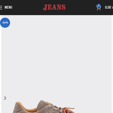
0
MENU
0,00
-34%