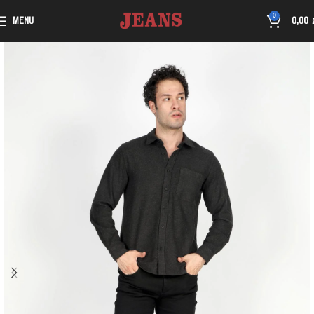
0
MENU
0,00