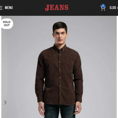
0
MENU
0,00
SOLD
OUT