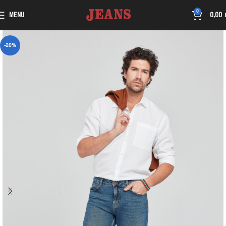
0
MENU
0,00
-20%