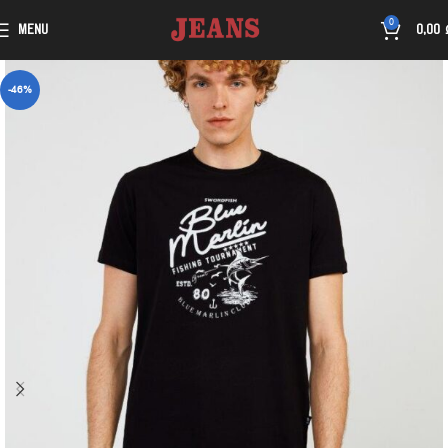
0
MENU
0,00
-46%