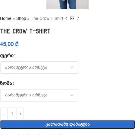
Home
»
Shop
»
The Crow T-Shirt
The Crow T-Shirt
45,00
₾
ᲤᲔᲠᲘ
ᲖᲝᲛᲐ
ᲙᲐᲚᲐᲗᲐᲨᲘ ᲓᲐᲛᲐᲢᲔᲑᲐ