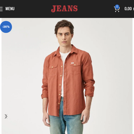
0
MENU
0,00
-36%