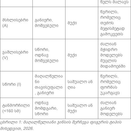
წელს მალავს
წვრილს,
რომელიც
მსხლისებრი
განიერი,
მუქი
თეძოს
(A)
მოშვებული
მეტისმეტად
გამოკვეთს
ძალიან
სწორი,
მჭიდრო
ვაშლისებრი
ოდნავ
მუქი
მოდელებს
(V)
მოშვებული
მუცლის
მიდამოებში
მაღალწელია
წვრილს,
ნი
საშუალო ან
რომელიც
სწორი (I)
თავისუფალი
ღია
ფორმას
, განიერი
უკარგავს
ოდნავ
ძალიან
ტანმორჩილი
საშუალო ან
მომდგარი,
განიერ
(<160 სმ)
მუქი
სწორი
მოდელებს
ცხრილი 1: მაღალწელიანი ჯინსის შერჩევა ფიგურის ტიპის
მიხედვით, 2026.