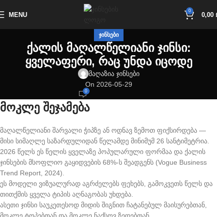
0
MENU
0,00
ᲯᲘᲜᲡᲔᲑᲘ
ქალის მაღალწელიანი ჯინსი:
ყველაფერი, რაც უნდა იცოდე
მაღაზია ჯინსები
On 2026-05-29
0
მოკლე შეჯამება
მაღალწელიანი შარვალი ჭიპზე ან ოდნავ ზემოთ ფიქსირდება —
მისი სიმაღლე საზარდულიდან წელამდე მინიმუმ 26 სანტიმეტრია.
2026 წელს ეს წელის ყველაზე პოპულარული ფორმაა და ქალის
ჯინსების მსოფლიო გაყიდვების 68%-ს შეადგენს (Vogue Business
Trend Report, 2024).
ეს მოდელი ვიზუალურად აგრძელებს ფეხებს, გამოკვეთს წელს და
თითქმის ყველა ტიპის აღნაგობას უხდება.
ასეთი ჯინსი საუკეთესოდ მიდის შიგნით ჩატანებულ მაისურებთან,
მოკლე ტოპებთან და მოკლე ნაქსოვ ზედებთან.