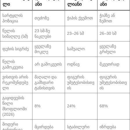
ᲚᲘ
ᲐᲜᲘ
ᲚᲘᲐᲜᲘ
ᲐᲜᲘ
სარტყლის
ჭიპზე ან
თეძოზე
ჭიპის ქვემოთ
პოზიცია
ზემოთ
წელის
23 სმ-ზე
23–26 სმ
26–30 სმ
სიმაღლე (სმ)
ნაკლები
ყველაზე
ყველაზე
ფეხის სიგრძე
საშუალო
მოკლე
გრძელი
წელის
არ გამოკვეთს
ოდნავ
მკვეთრად
გამოკვეთა
ვისთვის არის
მაღალი და
ფიგურის
ფიგურის
რეკომენდებუ
გამხდარი
უმეტესობისთვ
უმეტესობისთვ
ლი
ტანისთვის
ის
ის
გაყიდვების
წილი
8%
24%
68%
მსოფლიოში
(2026)
მოდური
მცირდება
სტაბილური
იზრდება
ტენდენცია