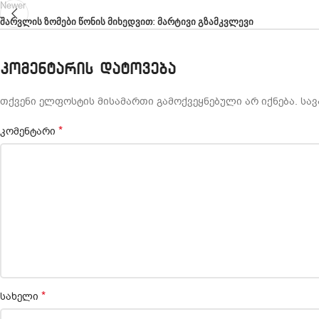
Newer
შარვლის ზომები წონის მიხედვით: მარტივი გზამკვლევი
ᲙᲝᲛᲔᲜᲢᲐᲠᲘᲡ ᲓᲐᲢᲝᲕᲔᲑᲐ
თქვენი ელფოსტის მისამართი გამოქვეყნებული არ იქნება.
სავ
*
კომენტარი
*
სახელი