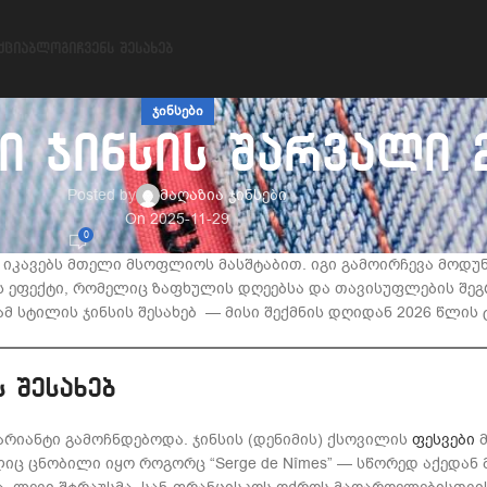
ᲥᲪᲘᲐ
ᲑᲚᲝᲒᲘ
ᲩᲕᲔᲜᲡ ᲨᲔᲡᲐᲮᲔᲑ
ᲯᲘᲜᲡᲔᲑᲘ
ი ჯინსის შარვალი 
Posted by
მაღაზია ჯინსები
On 2025-11-29
0
იკავებს მთელი მსოფლიოს მასშტაბით. იგი გამოირჩევა მოდუნ
ის ეფექტი, რომელიც ზაფხულის დღეებსა და თავისუფლების შეგ
 სტილის ჯინსის შესახებ — მისი შექმნის დღიდან 2026 წლის 
 შესახებ
არიანტი გამოჩნდებოდა. ჯინსის (დენიმის) ქსოვილის
ფესვები
მ
ც ცნობილი იყო როგორც “Serge de Nîmes” — სწორედ აქედან მ