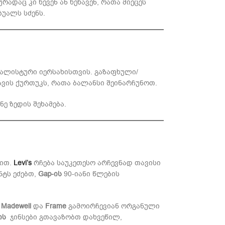
ადაც კი ხევენ ან ხეხავენ, რათა მიეცეს
უალს სძენს.
მალისტური იერსახისთვის. გაზაფხული/
ავის ქურთუკს, რათა ბალანსი შეინარჩუნოთ.
ე ზედის შეხამება.
ბით.
Levi’s
რჩება საუკეთესო არჩევნად თავისი
ნტს ეძებთ,
Gap-ის
90-იანი წლების
.
Madewell
და
Frame
გამოირჩევიან ორგანული
ის
ჯინსები გთავაზობთ დახვეწილ,