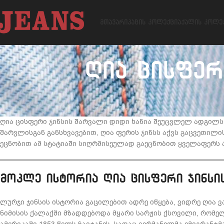
ᲛᲗᲐᲕᲐᲠᲘ
ᲙᲐᲪᲘᲡ ᲙᲝᲚᲔᲥᲪᲘᲐ
ᲥᲐᲚᲘᲡ ᲙᲝᲚᲔ
ღია ცისფერ
ღია ცისფერი ჯინსის შარვალი დიდი ხანია შეუცვლელ ადგილს 
შარვლისგან განსხვავებით, ღია ფერის ჯინსს აქვს გაცვეთილ
ეცნობით ამ სტატიაში სიღრმისეულად გაეცნობით ყველაფერს ამ
მოკლე ისტორია ღია ცისფერი ჯინსის
ლურჯი ჯინსის ისტორია გაცილებით ადრე იწყება, ვიდრე ღია ვ
ნიმისის ქალაქში მზადდებოდა მყარი სარჟის ქსოვილი, რომელი