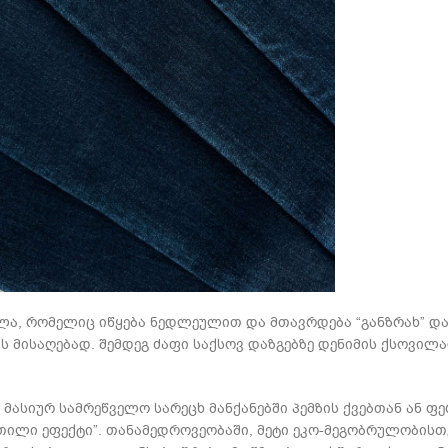
ვლა, რომელიც იწყება ნედლეულით და მთავრდება “განზრახ” 
 მისაღებად. შემდეგ ძაფი საქსოვ დაზგებზე დენიმის ქსოვილა
ა მასიურ სამრეწველო სარეცხ მანქანებში პემზის ქვებთან ან 
ეთილი ეფექტი”. თანამედროვეობაში, მეტი ეკო-მეგობრულობისთ