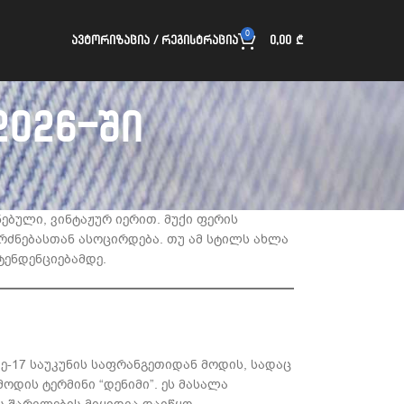
0
ᲐᲕᲢᲝᲠᲘᲖᲐᲪᲘᲐ / ᲠᲔᲒᲘᲡᲢᲠᲐᲪᲘᲐ
0,00
₾
2026-ში
ებული, ვინტაჟურ იერით. მუქი ფერის
რძნებასთან ასოცირდება. თუ ამ სტილს ახლა
ტენდენციებამდე.
ე-17 საუკუნის საფრანგეთიდან მოდის, სადაც
ოდის ტერმინი “დენიმი”. ეს მასალა