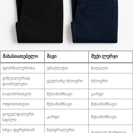
ᲛᲐᲮᲐᲡᲘᲐᲗᲔᲑᲔᲚᲘ
ᲨᲐᲕᲘ
ᲛᲣᲥᲘ ᲚᲣᲠᲯᲘ
ფორმალურობა
უმაღლესი
მაღალი
ვიზუალურად
ყველაზე ძლიერი
ძლიერი
დათხელება
საღამოსთვის
შესანიშნავი
კარგი
ოფისისთვის
შესანიშნავი
შესანიშნავი
ყოველდღიური
კარგი
შესანიშნავი
სტილი
სხვა ფერებთან
ნეიტრალური,
ძალიან მარტივი