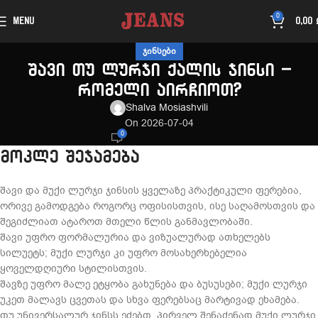
0
MENU
0,00
ᲯᲘᲜᲡᲔᲑᲘ
შავი თუ ლურჯი ქალის ჯინსი –
რომელი აირჩიოთ?
Shalva Mosiashvili
On 2026-07-04
0
მოკლე შეჯამება
შავი და მუქი ლურჯი ჯინსის ყველაზე პრაქტიკული ფერებია,
ორივე გამოდგება როგორც ოფისისთვის, ისე საღამოსთვის და
შეგიძლიათ ატაროთ მთელი წლის განმავლობაში.
შავი უფრო ფორმალურია და ვიზუალურად ათხელებს
სილუეტს; მუქი ლურჯი კი უფრო მოსახერხებელია
ყოველდღიური სტილისთვის.
შავზე უფრო მალე ეტყობა გახუნება და ბუსუსები; მუქი ლურჯი
უკეთ მალავს ცვეთას და სხვა ფერებსაც მარტივად ეხამება.
თუ უნივერსალურ ჯინსს ეძებთ, პირველ შენაძენად მუქი ლურჯი