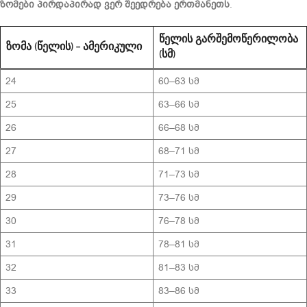
ზომები პირდაპირად ვერ შეედრება ერთმანეთს
.
ᲬᲔᲚᲘᲡ ᲒᲐᲠᲨᲔᲛᲝᲬᲔᲠᲘᲚᲝᲑᲐ
ᲖᲝᲛᲐ (ᲬᲔᲚᲘᲡ) – ᲐᲛᲔᲠᲘᲙᲣᲚᲘ
(ᲡᲛ)
24
60–63 სმ
25
63–66 სმ
26
66–68 სმ
27
68–71 სმ
28
71–73 სმ
29
73–76 სმ
30
76–78 სმ
31
78–81 სმ
32
81–83 სმ
33
83–86 სმ