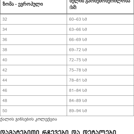
ᲬᲔᲚᲘᲡ ᲒᲐᲠᲨᲔᲛᲝᲬᲔᲠᲘᲚᲝᲑᲐ
ᲖᲝᲛᲐ – ᲔᲕᲠᲝᲞᲣᲚᲘ
(ᲡᲛ)
32
60–63 სმ
34
63–66 სმ
36
66–69 სმ
38
69–72 სმ
40
72–75 სმ
42
75–78 სმ
44
78–81 სმ
46
81–84 სმ
48
84–89 სმ
50
89–94 სმ
ქალის ჯინსების კოლექცია
დამატებითი რჩევები და დეტალები