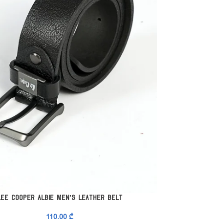
ᲘᲡ ᲐᲠᲩᲔᲕᲐ
ᲞᲐᲠᲐᲛᲔᲢᲠᲔᲑᲘᲡ ᲐᲠ
Lee Cooper Albie Men’s Leather Belt
Lee Co
110,00
₾