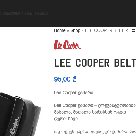
ᲥᲪᲘᲐ
ᲑᲚᲝᲒᲘ
ᲩᲕᲔᲜᲡ ᲨᲔᲡᲐᲮᲔᲑ
Home
»
Shop
»
LEE COOPER BELT
LEE COOPER BEL
95,00
₾
Lee Cooper ქამარი
Lee Cooper ქამარი – ელეგანტურობისა
მასალა: მაღალი ხარისხის ტყავი
ფერი: შავი
თუ თქვენ ეძებთ იდეალურ ქამარს, რო