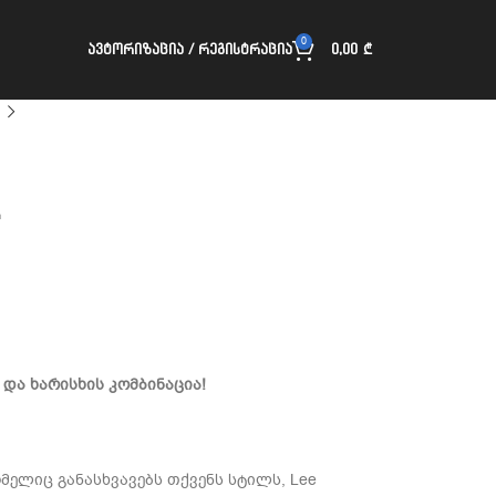
0
ᲐᲕᲢᲝᲠᲘᲖᲐᲪᲘᲐ / ᲠᲔᲒᲘᲡᲢᲠᲐᲪᲘᲐ
0,00
₾
T
 და ხარისხის კომბინაცია!
მელიც განასხვავებს თქვენს სტილს, Lee