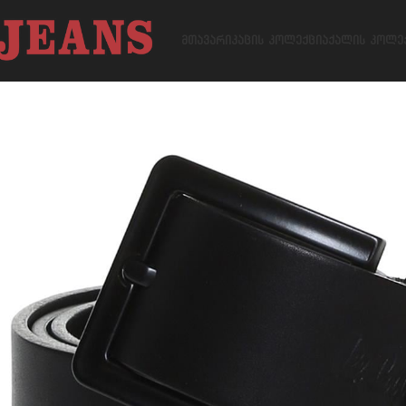
ᲛᲗᲐᲕᲐᲠᲘ
ᲙᲐᲪᲘᲡ ᲙᲝᲚᲔᲥᲪᲘᲐ
ᲥᲐᲚᲘᲡ ᲙᲝᲚᲔ