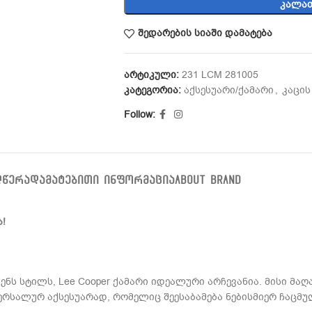
ᲙᲐᲚᲐᲗ
შედარების სიაში დამატება
არტიკული:
231 LCM 281005
კატეგორია:
აქსესუარი/ქამარი
,
კაცის
Follow:
ᲦᲬᲔᲠᲐ
ᲓᲐᲛᲐᲢᲔᲑᲘᲗᲘ ᲘᲜᲤᲝᲠᲛᲐᲪᲘᲐ
ABOUT BRAND
ა!
ენს სტილს, Lee Cooper ქამარი იდეალური არჩევანია. მისი მ
ერსალურ აქსესუარად, რომელიც შეესაბამება ნებისმიერ ჩაცმუ