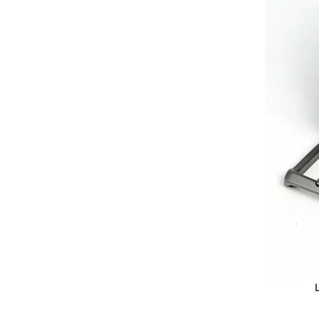
ᲞᲐᲠᲐᲛᲔᲢᲠᲔᲑ