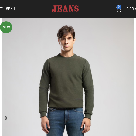
0
MENU
0,00
NEW