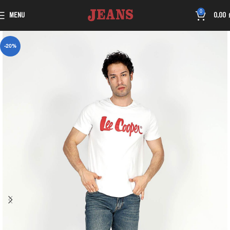
0
MENU
0,00
-20%