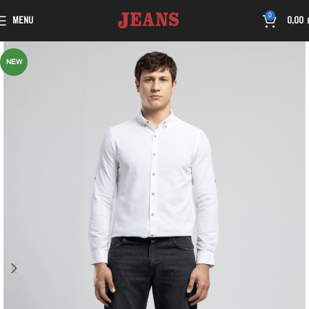
0
MENU
0,00
NEW