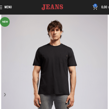
0
MENU
0,00
NEW