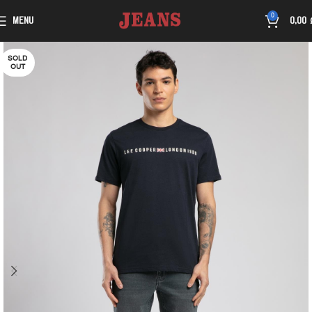
0
MENU
0,00
SOLD
OUT