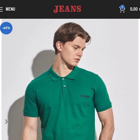
0
MENU
0,00
-45%