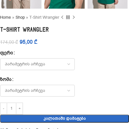
Home
»
Shop
»
T-Shirt Wrangler
T-Shirt Wrangler
95,00
₾
174,00
₾
ᲤᲔᲠᲘ
ᲖᲝᲛᲐ
ᲙᲐᲚᲐᲗᲐᲨᲘ ᲓᲐᲛᲐᲢᲔᲑᲐ