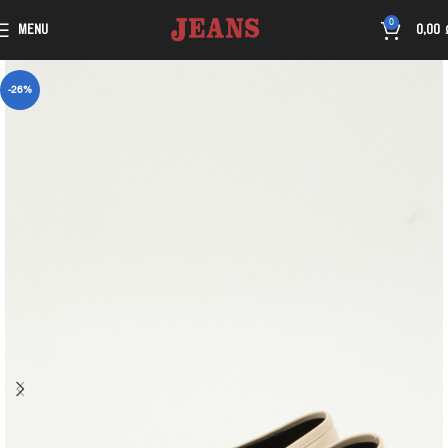
0
MENU
0,00
-26%