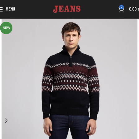
0
MENU
0,00
NEW