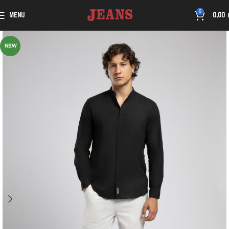
0
MENU
0,00
NEW