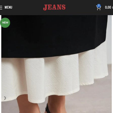
0
MENU
0,00
NEW