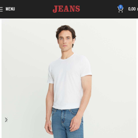
0
MENU
0,00