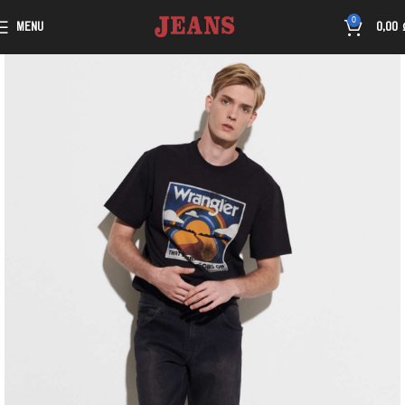
0
MENU
0,00