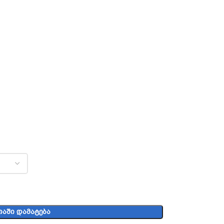
ᲐᲨᲘ ᲓᲐᲛᲐᲢᲔᲑᲐ