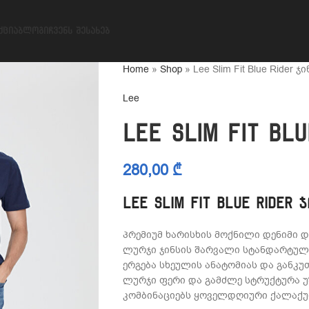
ᲥᲪᲘᲐ
ᲑᲚᲝᲒᲘ
ᲩᲕᲔᲜᲡ ᲨᲔᲡᲐᲮᲔᲑ
Home
»
Shop
»
Lee Slim Fit Blue Rider ჯ
Lee
Lee Slim Fit Bl
280,00
₾
Lee Slim Fit Blue Rider 
პრემიუმ ხარისხის მოქნილი დენიმი და
ლურჯი ჯინსის შარვალი სტანდარტუ
ერგება სხეულის ანატომიას და განკ
ლურჯი ფერი და გამძლე სტრუქტურა
კომბინაციებს ყოველდღიური ქალაქუ