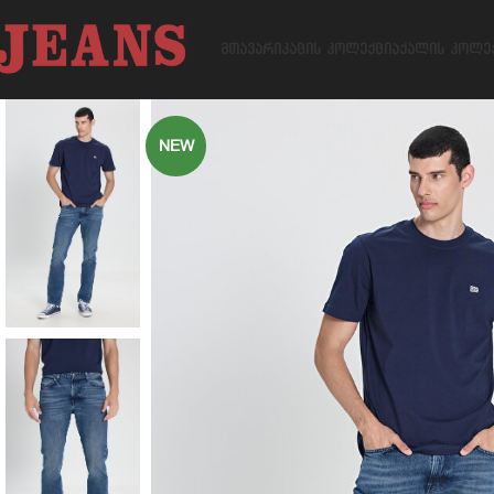
ᲛᲗᲐᲕᲐᲠᲘ
ᲙᲐᲪᲘᲡ ᲙᲝᲚᲔᲥᲪᲘᲐ
ᲥᲐᲚᲘᲡ ᲙᲝᲚᲔ
NEW