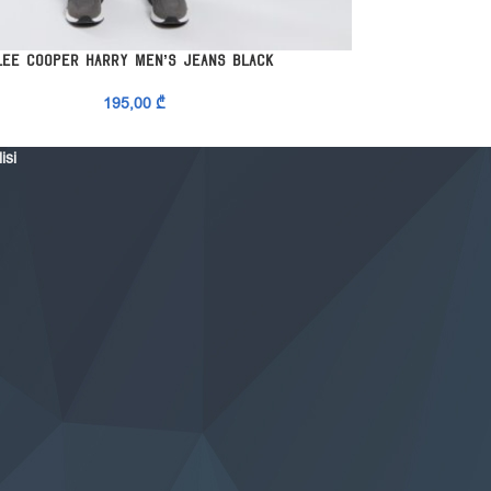
ᲘᲡ ᲐᲠᲩᲔᲕᲐ
ᲞᲐᲠᲐᲛᲔᲢᲠᲔᲑᲘᲡ ᲐᲠ
Lee Cooper Harry Men’s Jeans Black
Lee Coo
195,00
₾
isi