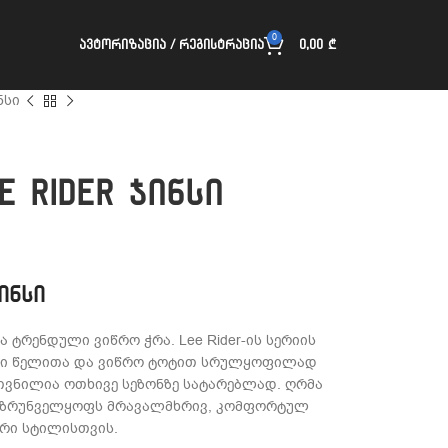
0
ᲐᲕᲢᲝᲠᲘᲖᲐᲪᲘᲐ / ᲠᲔᲒᲘᲡᲢᲠᲐᲪᲘᲐ
0,00
₾
ინსი
ue Rider ჯინსი
ჯინსი
 ტრენდული ვიწრო ჭრა. Lee Rider-ის სერიის
ლი წელითა და ვიწრო ტოტით სრულყოფილად
უთვნილია ოთხივე სეზონზე სატარებლად. ღრმა
 უზრუნველყოფს მრავალმხრივ, კომფორტულ
რი სტილისთვის.