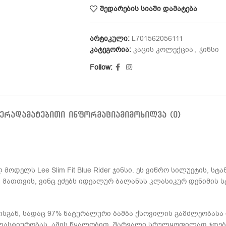
შედარების სიაში დამატება
არტიკული:
L701562056111
კატეგორია:
კაცის კოლექცია
,
ჯინსი
Follow:
ᲔᲠᲐ
ᲓᲐᲛᲐᲢᲔᲑᲘᲗᲘ ᲘᲜᲤᲝᲠᲛᲐᲪᲘᲐ
ᲛᲘᲛᲝᲮᲘᲚᲕᲐ (0)
ელს Lee Slim Fit Blue Rider ჯინსი. ეს ვიწრო სილუეტის, ს
ა მათთვის, ვინც ეძებს იდეალურ ბალანსს კლასიკურ დენიმის
სგან, სადაც 97% ნატურალური ბამბა ქსოვილის გამძლეობასა
ლასტიურობას. ამის წყალობით, შარვალი სრულყოფილად ჯდება